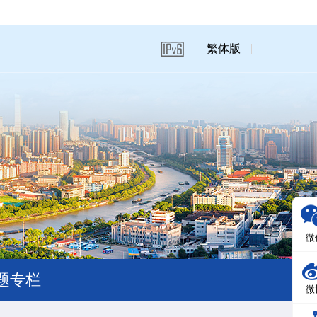
繁体版
微
题专栏
微