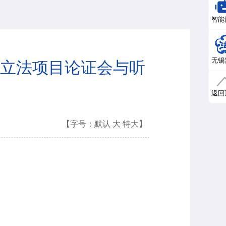
智能
无锡
立法项目论证会与听
返回
【字号：
默认
大
特大
】