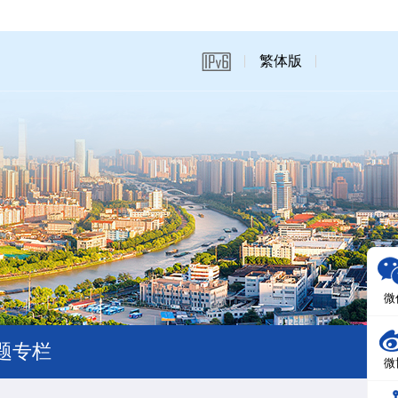
繁体版
微
题专栏
微