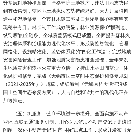
升基层耕地种植意愿。严格守护土地秩序，违法用地态势得
到有效遏制，辖区内土地执法态势持续趋好。大力开展植树
造林和湿地修复，全市林木覆盖率及自然湿地保护率有望实
现稳中有升。林长制工作成效明显，林业资源保护“横到边、
纵到底”的全链条、全域覆盖新模式已成型。全面提升森林火
灾治理体系和治理能力现代化水平，形成防控智能化、管理
网格化、设施精准化、监管体系化的“四化工作法”；完成地质
灾害风险普查工作，加强地质灾害隐患排查治理，全年未发
生地质灾害和森林火灾重大险情。坚持山水林田湖草沙一体
化保护和修复，完成《无锡市国土空间生态保护和修复规划
（2021-2035年）》起草，组织编制《无锡京杭大运河沿线
国土空间生态修复方案》，人与自然和谐共生的现代化正在
加速推进。
（五）抓服务，营商环境进一步提升。全面实施不动产
登记“五联五通”服务机制。用心为民解决不动产登记历史遗留
问题，深化不动产登记“同市同标”试点工作，形成并发布《无