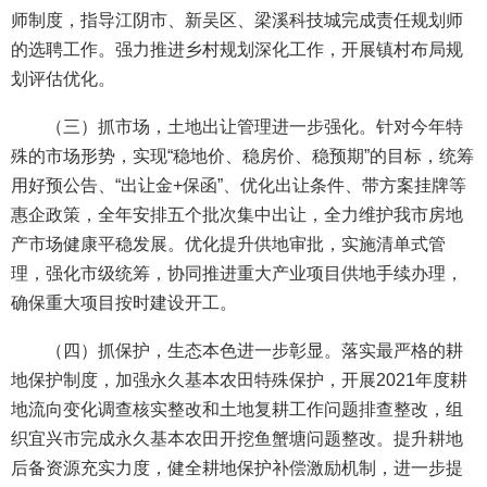
师制度，指导江阴市、新吴区、梁溪科技城完成责任规划师
的选聘工作。强力推进乡村规划深化工作，开展镇村布局规
划评估优化。
（三）抓市场，土地出让管理进一步强化。针对今年特
殊的市场形势，实现“稳地价、稳房价、稳预期”的目标，统筹
用好预公告、“出让金+保函”、优化出让条件、带方案挂牌等
惠企政策，全年安排五个批次集中出让，全力维护我市房地
产市场健康平稳发展。优化提升供地审批，实施清单式管
理，强化市级统筹，协同推进重大产业项目供地手续办理，
确保重大项目按时建设开工。
（四）抓保护，生态本色进一步彰显。落实最严格的耕
地保护制度，加强永久基本农田特殊保护，开展2021年度耕
地流向变化调查核实整改和土地复耕工作问题排查整改，组
织宜兴市完成永久基本农田开挖鱼蟹塘问题整改。提升耕地
后备资源充实力度，健全耕地保护补偿激励机制，进一步提