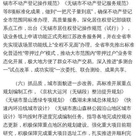
锡市不动产登记操作规范》《无锡市不动产登记服务规范》
等8项标准化成果，做到“一把尺子量到底”，确保不动产登记
全市范围同标准办理、高质量服务。深化居住权登记部级联
系点工作，出台《无锡市居住权登记操作规范（试行）》，
该业务线上申请功能正式亮相江苏政务服务网，并在全省率
先实现该场景功能线上“全程不见面”办理。全省率先推出标准
化普适性“带押过户”模式，推动大市范围内“带押过户”业务常
态化开展，极大地方便了群众不动产交易。深入推进“多测合
一”试点改革，成功实现“一次委托、联合测绘、成果共享。
（六）抓品质，城市面貌进一步改善。高标准开展重点
规划编制工作，《京杭大运河（无锡段）整治提升规划》
《无锡市显山透绿专项规划》《蠡湖未来城总体规划》《快
速内环沿线城市设计》《无锡市惠山森林公园沿山地区城市
设计》等均按时序进度完成编制任务。指导各地完成控规动
态更新，积极保障重点地区的规划建设。强化重大项目前期
研究，积极保障完成重大项目选址工作，扎实推进并顺利完