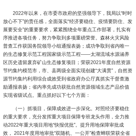
2022年以来，在市委市政府的坚强领导下，我局以“时时
放心不下”的责任感，全面落实“经济要稳住、疫情要防住、发
展要安全”的重要要求，紧紧围绕全年重点工作部署，扎实有
序推进各项任务，努力争取到多项重磅荣誉。森林火灾风险
普查工作获国务院领导小组通报表扬；成功争取到省内唯一
的生态修复示范工程国家级示范工程——太湖流域水源涵养
区历史遗留废弃矿山生态修复项目；荣获2021年度自然资源
节约集约模范市，市、县两级全面实现创建“大满贯”，自然资
源节约集约利用综合成效受到省政府办公厅真抓实干督查激
励通报表扬；省内率先成功获批自然资源领域生态产品价值
实现省级试点。重点抓好以下七个方面：
（一）抓项目，保障成效进一步深化。对照经济要稳住
的重大要求，充分发挥重大项目保障专班龙头作用，全力推
动2022年重大项目用地“快报优批”。提升用地保障审批成
效， 2021年度用地审批“双随机、一公开”检查蝉联荣获全省