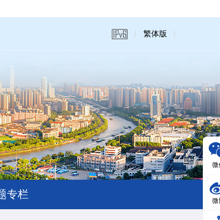
繁体版
微
题专栏
微