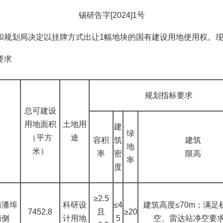
锡研告字[2024]1号
和规划局决定以挂牌方式出让1幅地块的国有建设用地使用权。
要求
规划指标要求
总可建设
用地面积
土地用
建
绿
（平方
途
容积
筑
建筑
地
米）
率
密
限高
率
度
≥2.5
与潘埠
科研设
≤4
建筑高度
≤70m；满足
7452.8
且
≥20
南侧
计用地
5
空、雷达站净空要