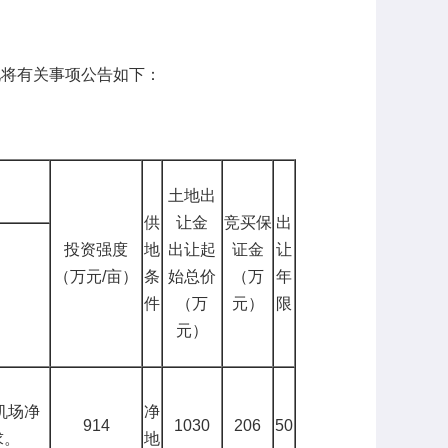
现将有关事项公告如下：
土地出
供
让金
竞买保
出
投资强度
地
出让起
证金
让
（万元
/亩）
条
始总价
（万
年
件
（万
元）
限
元）
机场净
净
914
1030
206
50
求。
地