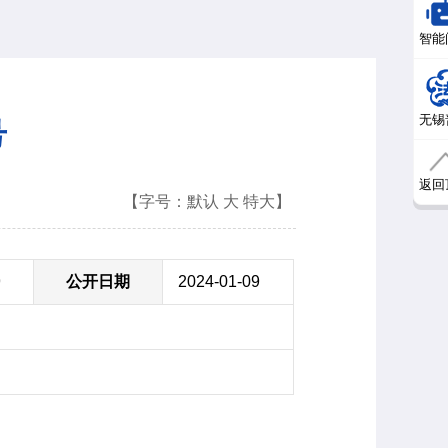
智能
无锡
号
返回
【字号：
默认
大
特大
】
9
公开日期
2024-01-09