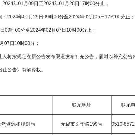
：
2024
年
01
月
09
日至
2024
年
01
月
28
日
17
时
00
分止；
：2024
年
01
月
29
日
09
时
00
分至
2024
年
02
月
05
日
17
时
00
分
止；
日
09
时
00
分至
2024
年
02
月
07
日
10
时
00
分
止
；
月
07
日
10
时
00
分
；
让人将按规定在原公告发布渠道发布补充公告，届时以补充公告
出让公告》有解释权。
联系地址
联系
自然资源和规划局
无锡市文华路199号
0510-85