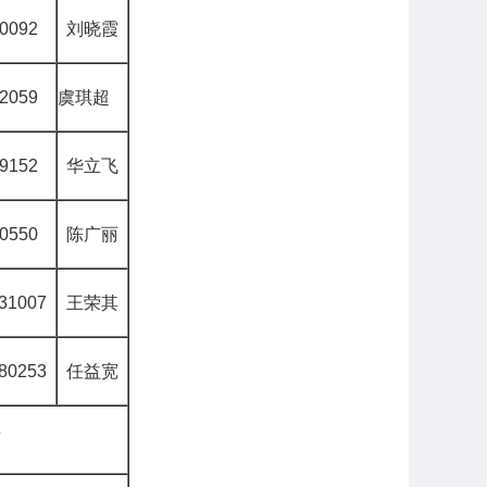
210092
刘晓霞
592059
虞琪超
139152
华立飞
210550
陈广丽
31007
王荣其
80253
任益宽