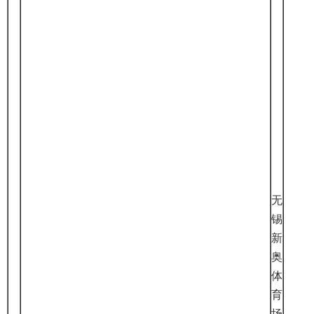
无
锡
新
奥
体
育
场