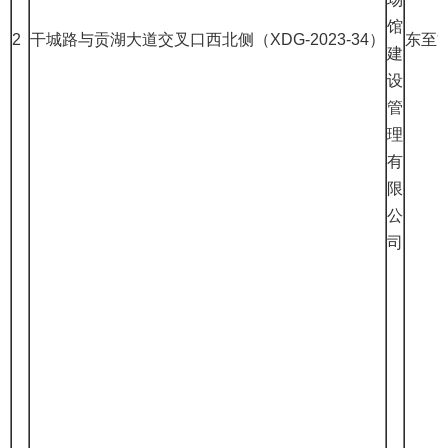
馆
2
干城路与贡湖大道交叉口西北侧（XDG-2023-34）
东至
建
设
管
理
有
限
公
司