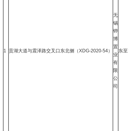
无
锡
铧
博
置
1
贡湖大道与震泽路交叉口东北侧（XDG-2020-54）
东至
业
有
限
公
司