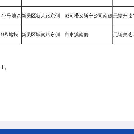
3-47号地块
新吴区新荣路东侧、威可楷发斯宁公司南侧
无锡升滕
24-9号地块
新吴区城南路东侧、白家浜南侧
无锡美芝
截止。