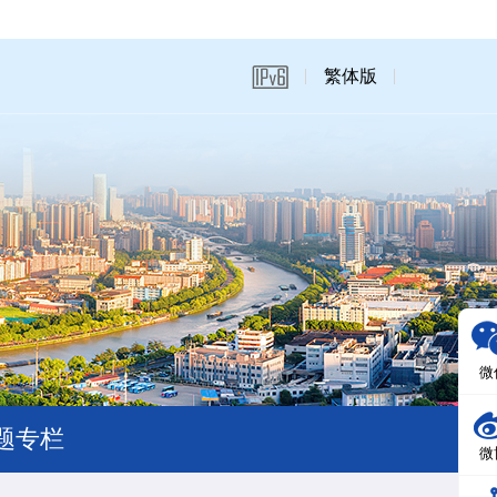
繁体版
微
题专栏
微