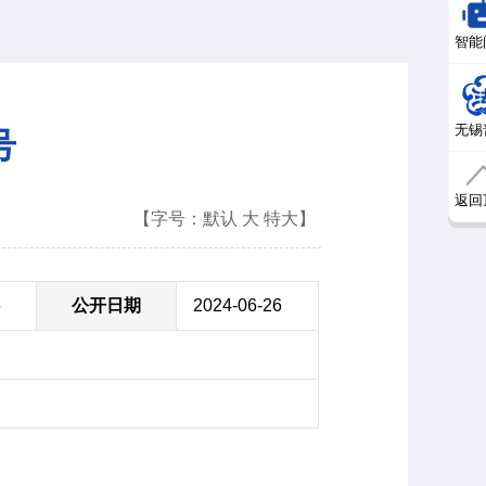
智能
无锡
号
返回
【字号：
默认
大
特大
】
6
公开日期
2024-06-26