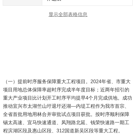
显示全部表格信息
（一）提前时序服务保障重大工程项目。2024年省、市重大
项目用地总体保障率超时序完成半年度目标；近两年招引的
重大产业项目比计划开工时序平均提早4个月完成供地。成功
推动宜兴市太湖竺山圩退圩还湖—内堤工程作为我市首宗、
全省首批用地用林合并审批试点项目获批。按时序顺利保障
锡太高速、宜马快速通道、凤翔路北延、钱荣快速路一期工
程滨湖区段及惠山区段、312国道新吴区段等重大工程。