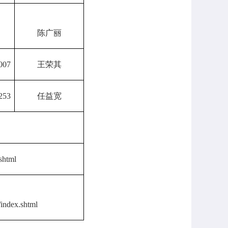
陈广丽
007
王荣其
253
任益宽
.shtml
/index.shtml