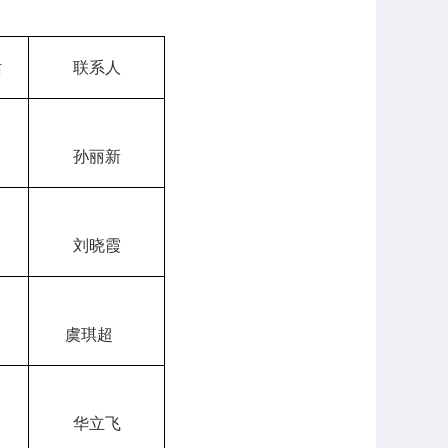
话
联系人
孙丽新
刘晓霞
虞琪超
华立飞