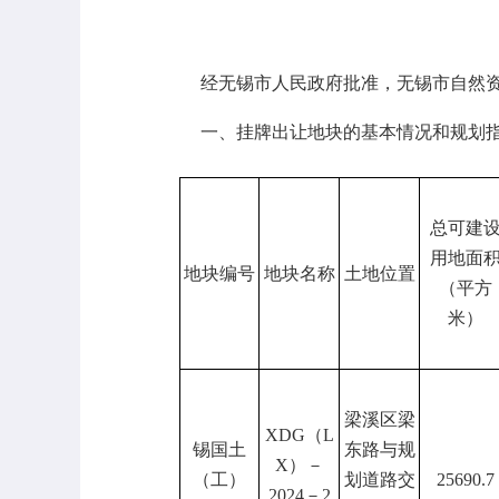
经无锡市人民政府批准，无锡市自然
一、
挂牌
出让地块的基本情况和规划
总可建
用地面
地块编号
地块名称
土地位置
（平方
米）
梁溪区梁
XDG（L
锡国土
东路与规
X）－
（工）
划道路交
25690.7
2024－2