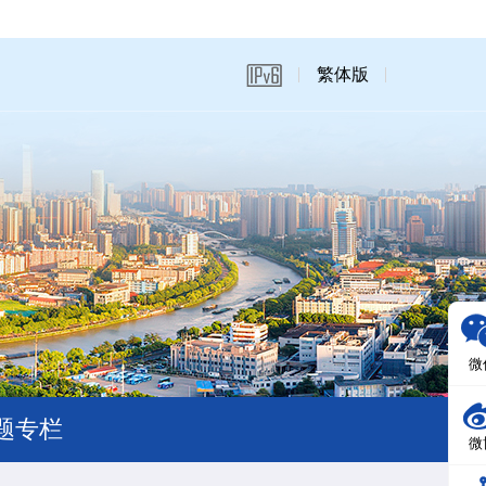
繁体版
微
题专栏
微