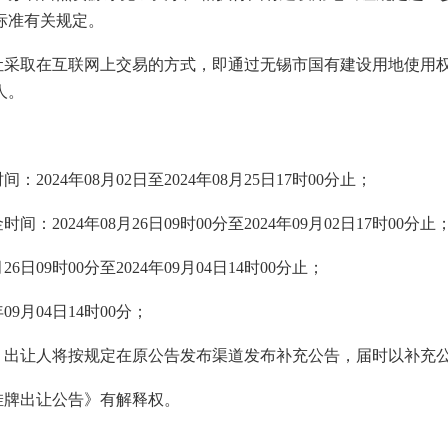
范标准有关规定。
让采取在互联网上交易的方式，即通过
无锡市
国有建设用地使用
人。
时间：
2024
年
08
月
02
日至
2024
年
08
月
25
日
17
时
00
分止；
金时间：
2024
年
08
月
26
日
09
时
00
分至
2024
年
09
月
02
日
17
时
00
分
止
月
26
日
09
时
00
分至
2024
年
09
月
04
日
14
时
00
分
止
；
年
09
月
04
日
14
时
00
分
；
，出让人将按规定在原公告发布渠道发布补充公告，届时以补充
挂牌出让公告》有解释权。