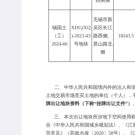
西南侧
无锡市新
锡国土
XDG(XQ
吴区长江
（工）
)-2023-43
路西侧、
18243.5
2024-66
号地块
君山路北
侧
二、中华人民共和国境内外的法人和
土地交易市场竞买土地的单位（个人），
牌出让地块资料（下称
“挂牌出让文件”）
三、本次出让地块所涉地下空间使用
合《中华人民共和国城乡规划法》、《江
导意见》（苏政办发〔
2020〕58号