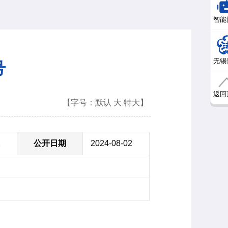
智能
无锡
号
返回
【字号：
默认
大
特大
】
2
公开日期
2024-08-02