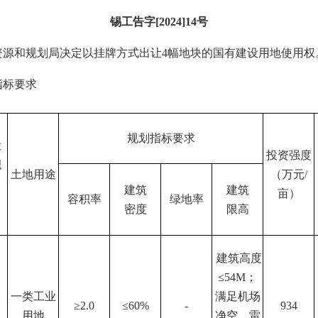
锡工告字
[2024]14号
资源和规划局决定以
挂牌
方式出让
4
幅地块的国有建设用地使用权
指标要求
规划指标要求
设
投资强度
积
土地用途
（万元
/
建筑
建筑
亩）
容积率
绿地率
密度
限高
建筑高度
≤54M；
一类工业
满足机场
≥2.0
≤60%
-
934
用地
净空、雷