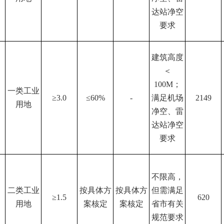
达站净空
要求
建筑高度
＜
100M；
一类工业
≥3.0
≤60%
-
满足机场
2149
用地
净空、雷
达站净空
要求
不限高，
二类工业
按具体方
按具体方
但需满足
≥1.5
620
用地
案核定
案核定
省市有关
规范要求