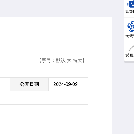
智能
无锡
返回
【字号：
默认
大
特大
】
9
公开日期
2024-09-09