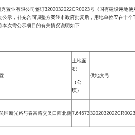
业有限公司签订3202032022CR0023号《国有建设用地
会公示，补充合同调整方案经市政府批复后，用地单位应在十个
将本次需公示项目的有关情况说明如下：
土地面
积
置
供地文号
（公
顷）
吴区新光路与春富路交叉口西北侧
7.64673
3202032022CR002