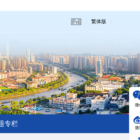
繁体版
微
题专栏
微