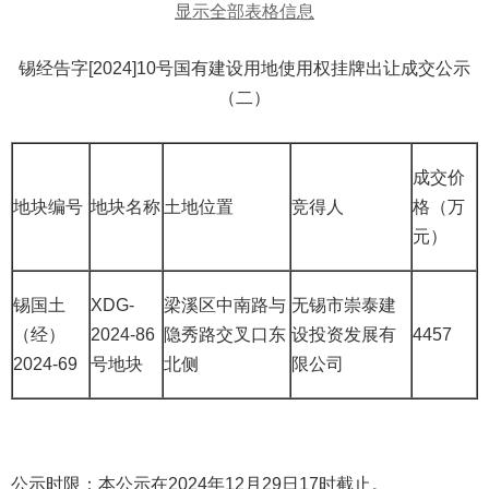
显示全部表格信息
锡经告字[2024]10号国有建设用地使用权挂牌出让成交公示
（二）
成交价
地块编号
地块名称
土地位置
竞得人
格（万
元）
锡国土
XDG-
梁溪区中南路与
无锡市崇泰建
（经）
2024-86
隐秀路交叉口东
设投资发展有
4457
2024-69
号地块
北侧
限公司
公示时限：本公示在2024年12月29日17时截止。