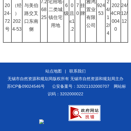
7.2
宅用地-
雅鸿
2
20
（经
与美伯
6
0
7
挂
924
202
24/
68
二类城
置业
4/
24-
）
路交叉
级
且
0
牌
53
4CR
12/
25
镇住宅
有限
1
72
202
口东南
≤1
004
12
用地
公司
2/
号
4-53
侧
.2
0
4
站点地图
|
联系我们
无锡市自然资源和规划局版权所有 无锡市自然资源和规划局主办
苏ICP备09024546号
公安备案号：32021102000707
网站标
识码：3202000022