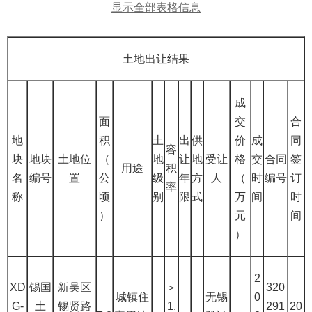
显示全部表格信息
土地出让结果
成
面
交
合
地
积
土
出
供
价
成
同
容
块
地块
土地位
（
地
让
地
受让
格
交
合同
签
用途
积
名
编号
置
公
级
年
方
人
（
时
编号
订
率
称
顷
别
限
式
万
间
时
）
元
间
）
2
XD
锡国
新吴区
＞
320
城镇住
无锡
0
G-
土
锡贤路
1.
291
20