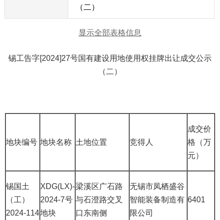
（二）
显示全部表格信息
锡工告字[2024]27号国有建设用地使用权挂牌出让成交公示
（二）
成交价
地块编号
地块名称
土地位置
竞得人
格（万
元）
锡国土
XDG(LX)-
梁溪区广石路
无锡市凤栖盛谷
（工）
2024-7号
与石澄路交叉
智能装备制造有
6401
2024-114
地块
口东南侧
限公司