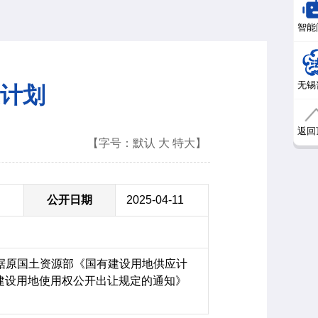
智能
无锡
应计划
返回
【字号：
默认
大
特大
】
公开日期
2025-04-11
据原国土资源部《国有建设用地供应计
有建设用地使用权公开出让规定的通知》