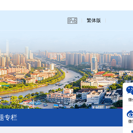
繁体版
微
题专栏
微