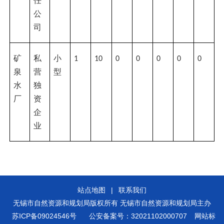
任
公
司
矿
私
小
1
10
0
0
0
0
0
泉
营
型
水
独
厂
资
企
业
站点地图
|
联系我们
无锡市自然资源和规划局版权所有 无锡市自然资源和规划局主办
苏ICP备09024546号
公安备案号：32021102000707
网站标