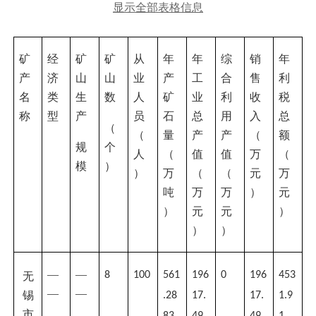
显示全部表格信息
矿
经
矿
矿
从
年
年
综
销
年
产
济
山
山
业
产
工
合
售
利
名
类
生
数
人
矿
业
利
收
税
称
型
产
员
石
总
用
入
总
（
（
量
产
产
（
额
规
个
人
（
值
值
万
（
模
）
）
万
（
（
元
万
吨
万
万
）
元
）
元
元
）
）
）
—
—
8
100
561
196
0
196
4
53
无
—
—
锡
.28
17.
17.
1.9
市