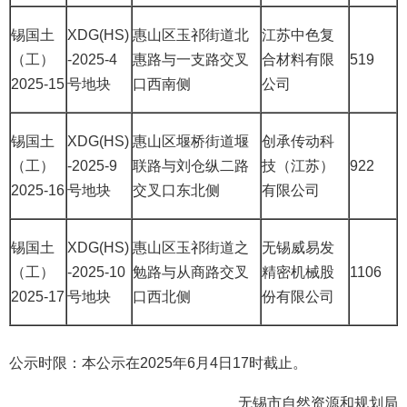
锡国土
XDG(HS)
惠山区玉祁街道北
江苏中色复
（工）
-2025-4
惠路与一支路交叉
合材料有限
519
2025-15
号地块
口西南侧
公司
锡国土
XDG(HS)
惠山区堰桥街道堰
创承传动科
（工）
-2025-9
联路与刘仓纵二路
技（江苏）
922
2025-16
号地块
交叉口东北侧
有限公司
锡国土
XDG(HS)
惠山区玉祁街道之
无锡威易发
（工）
-2025-10
勉路与从商路交叉
精密机械股
1106
2025-17
号地块
口西北侧
份有限公司
公示时限：本公示在2025年6月4日17时截止。
无锡市自然资源和规划局