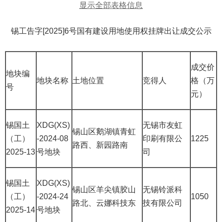
显示全部表格信息
锡工告字[2025]6号国有建设用地使用权挂牌出让成交公示
成交价
地块编
地块名称
土地位置
竞得人
格（万
号
元）
锡国土
XDG(XS)
无锡市友虹
锡山区鹅湖镇青虹
（工）
-2024-08
印刷有限公
1225
路西、新园路南
2025-13
号地块
司
锡国土
XDG(XS)
锡山区羊尖镇胶山
无锡铃派科
（工）
-2024-24
1050
路北、云娜科技东
技有限公司
2025-14
号地块