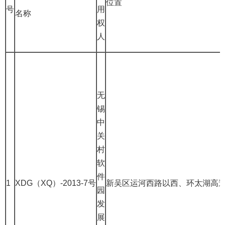
位置
号
用
名称
权
人
无
锡
中
关
村
软
件
1
XDG（XQ）-2013-7号
新吴区运河西路以西、环太湖高
园
发
展