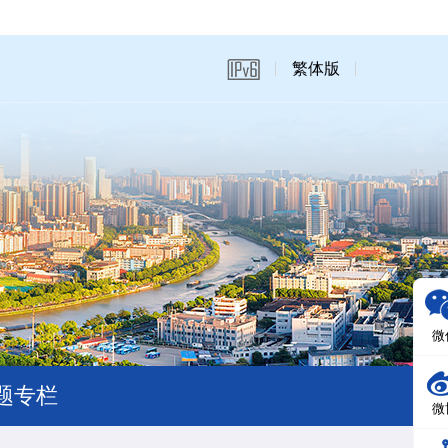
繁体版
微
题专栏
微