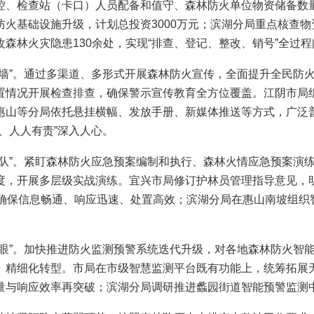
控、检查站（卡口）人员配备和值守、森林防火单位物资储备数
火基础设施升级，计划总投资3000万元；滨湖分局重点核查
森林火灾隐患130余处，实现“排查、登记、整改、销号”全过
”。通过多渠道、多形式开展森林防火宣传，全面提升全民防火
置情况开展检查排查，确保警示宣传教育全方位覆盖。江阴市局
惠山等分局依托悬挂横幅、发放手册、新媒体推送等方式，广泛
、人人有责”深入人心。
”。紧盯森林防火应急预案编制和执行、森林火情应急预案演练
度，开展多层级实战演练。宜兴市局修订护林员管理指导意见，
，确保信息畅通、响应迅速、处置高效；滨湖分局在惠山南坡组织
”。加快推进防火监测预警系统迭代升级，对各地森林防火智能
、精细化转型。市局在市级智慧监测平台既有功能上，统筹拓展
量与响应效率再突破；滨湖分局调研推进蠡园街道智能预警监测