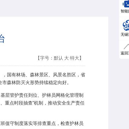
智能
无锡
治
返回
【字号：
默认
大
特大
】
，国有林场、森林景区、风景名胜区，省
全市森林防灭火形势持续稳定向好。
基层管护责任到位、护林员网格化管理制
查、重点时段抽查”机制，推动安全生产责任
班值守制度落实等排查重点，检查护林员