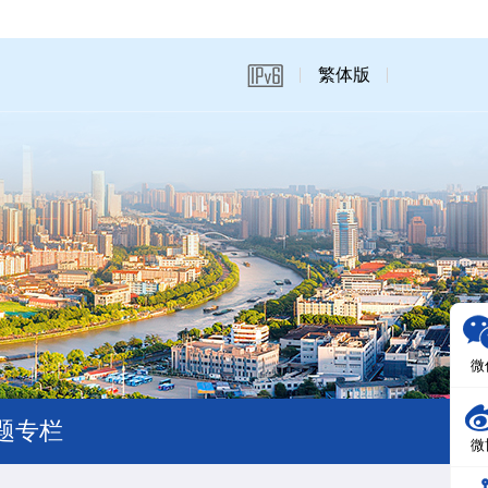
繁体版
微
题专栏
微