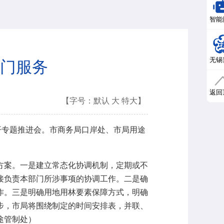
智能
无锡
门服务
返回
【字号：
默认
大
特大
】
专题推进会。市商务局口岸处、市局用途
案。一是建立常态化协调机制，定期或不
接负责本部门所涉事项的协调工作。二是确
作。三是明确用地用林要素保障方式，明确
步，市局将围绕制定的时间安排表，并联、
途管制处）