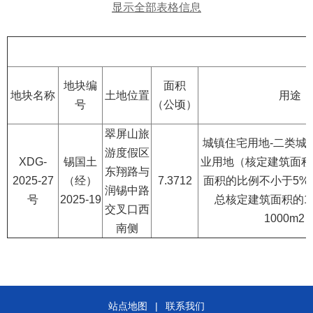
显示全部表格信息
地块编
面积
地块名称
土地位置
用途
号
（公顷）
翠屏山旅
城镇住宅用地-二类城
游度假区
XDG-
锡国土
业用地（核定建筑面积
东翔路与
2025-27
（经）
7.3712
面积的比例不小于5%
润锡中路
号
2025-19
总核定建筑面积的1
交叉口西
1000m2
南侧
站点地图
|
联系我们