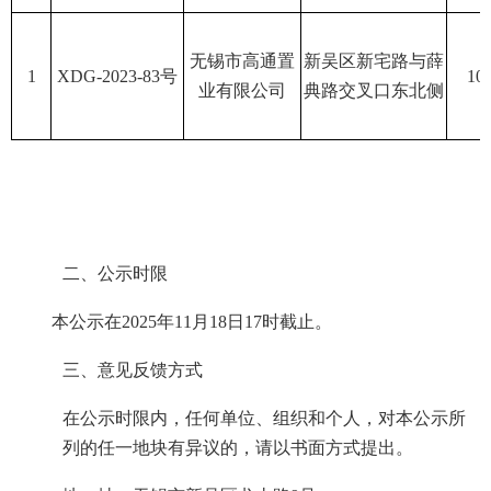
无锡市高通置
新吴区新宅路与薛
1
XDG-2023-83
号
10
业有限公司
典路交叉口东北侧
二、公示时限
本公示在202
5
年
11
月
1
8
日1
7
时截止。
三、意见反馈方式
在公示时限内，任何单位、组织和个人，对本公示所
列的任一地块有异议的，请以书面方式提出。