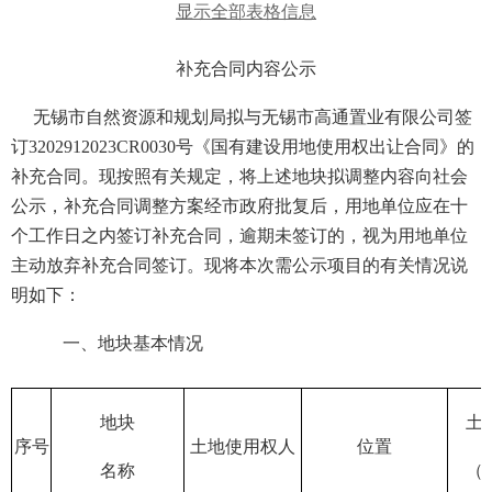
显示全部表格信息
补充合同内容公示
无锡市自然资源和规划局拟与无锡市高
通
置业有限公司签
订
3202
91
202
3
CR00
30
号
《国有建设用地使用权
出让合同》
的
补充合同
。现按照有关规定，将上述地块拟调整内容向社会
公示
，
补充合同调整方案经市政府批复后，用地单位应在十
个工作日之内签订补充合同，逾期未签订的，视为用地单位
主动放弃补充合同签订
。现将本次需公示项目的有关情况说
明如下：
一、地块基本情况
地块
土
序号
土地使用权人
位置
名称
（