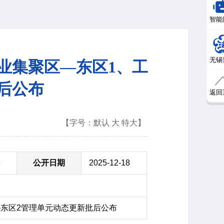
智能
无锡
业集聚区—东区1、工
后公布
返回
【字号：
默认
大
特大
】
8
公开日期
2025-12-18
东区2管理单元动态更新批后公布