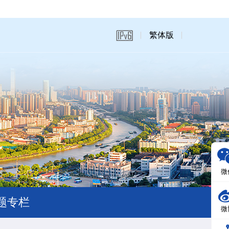
繁体版
微
题专栏
微