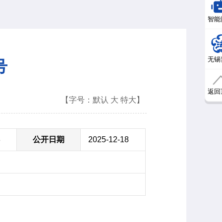
智能
无锡
号
返回
【字号：
默认
大
特大
】
8
公开日期
2025-12-18