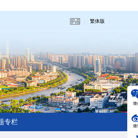
繁体版
微
题专栏
微