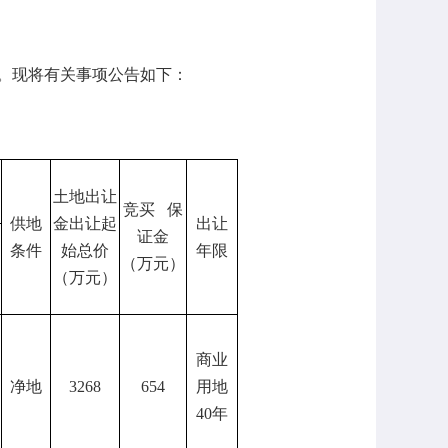
。现将有关事项公告如下：
土地出让
竞买 保
供地
金出让起
出让
证金
条件
始总价
年限
（万元）
（万元）
商业
净地
3268
654
用地
40年