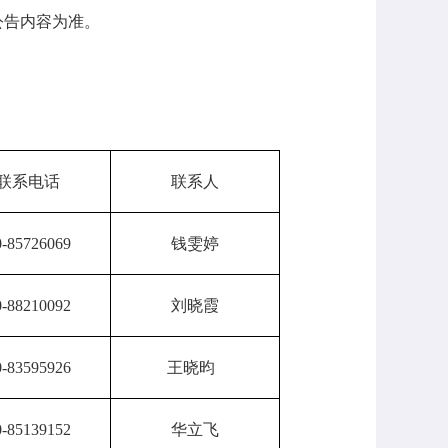
公告内容为准。
联系电话
联系人
0-85726069
钱雯婷
0-88210092
刘晓霞
0-83595926
王晓昀
0-85139152
华立飞