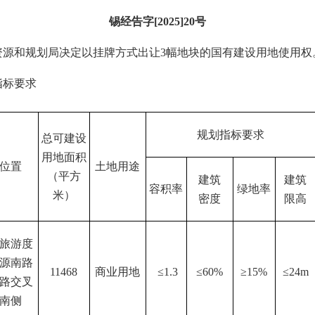
锡经告字[2025]20号
资源和规划局决定以挂牌方式出让3幅地块的国有建设用地使用权
指标要求
规划指标要求
总可建设
用地面积
位置
土地用途
（平方
建筑
建筑
容积率
绿地率
米）
密度
限高
旅游度
源南路
11468
商业用地
≤1.3
≤60%
≥15%
≤24m
路交叉
南侧