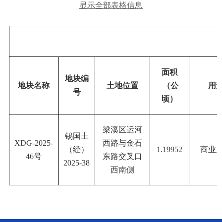
显示全部表格信息
面积
地块编
地块名称
土地位置
（公
用
号
顷）
梁溪区运河
锡国土
XDG-2025-
西路与金石
（经）
1.19952
商业
46
号
东路交叉口
2025-38
西南侧