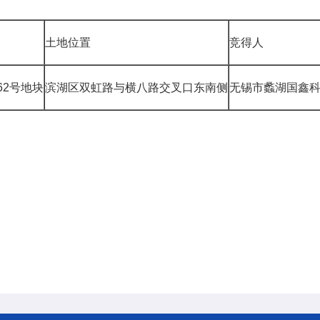
土地位置
竞得人
-62号地块
滨湖区双虹路与横八路交叉口东南侧
无锡市蠡湖国鑫