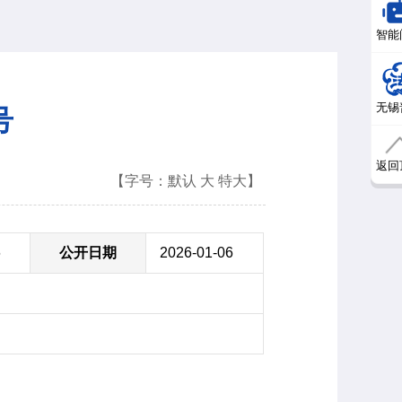
智能
无锡
号
返回
【字号：
默认
大
特大
】
6
公开日期
2026-01-06