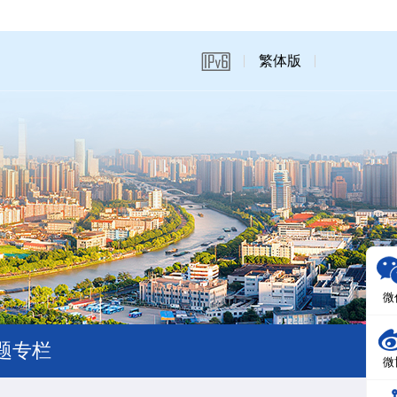
繁体版
微
题专栏
微