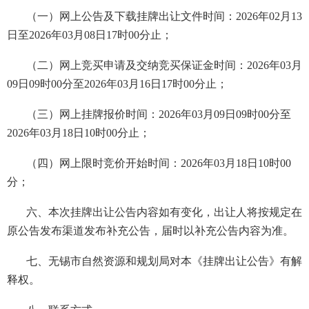
（
一）网上公告及下载挂牌出让文件时间：
2026
年
02
月
13
日至
2026
年
03
月
08
日
17
时
00
分止；
（二）网上竞买申请及交纳竞买保证金时间：
2026
年
03
月
09
日
09
时
00
分至
2026
年
03
月
16
日
17
时
00
分
止；
（三）网上挂牌报价时间：
2026
年
03
月
09
日
09
时
00
分至
2026
年
03
月
18
日
10
时
00
分
止
；
（四）网上限时竞价开始时间：
2026
年
03
月
18
日
10
时
00
分
；
六
、本次挂牌出让公告内容如有变化，出让人将按规定在
原公告发布渠道发布补充公告，届时以补充公告内容为准。
七、无锡市自然资源和规划局对本《挂牌出让公告》有解
释权。