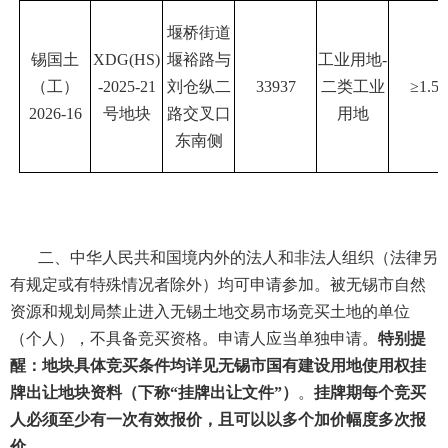
堰桥街道
锡国土
XDG(HS)
堰裕路与
工业用地
-
（工）
-2025-21
刘仓纵二
33937
二类工业
≥1.5
2026-16
号地块
路交叉口
用地
东南侧
二、中华人民共和国境内外的法人和非法人组织（法律另
有规定或有特殊情况者除外）均可申请参加。被无锡市自然
资源和规划局禁止进入无锡土地交易市场竞买土地的单位
（个人），不具备竞买资格。申请人应当单独申请。
特别提
醒：地块具体竞买条件均详见无锡市国有建设用地使用权挂
牌出让地块资料（下称
“挂牌出让文件”）
。
挂牌期每个竞买
人必须至少有一次有效报价，且可以以多个加价幅度多次报
价。