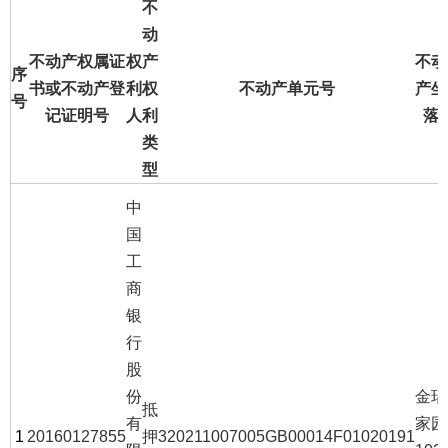
不
动
不动产权属证
权
产
不动
序
书或不动产登
利
权
不动产单元号
产坐
号
记证明号
人
利
落
类
型
中
国
工
商
银
行
股
份
金瑞
抵
有
家园
1
20160127855
押
320211007005GB00014F01020191