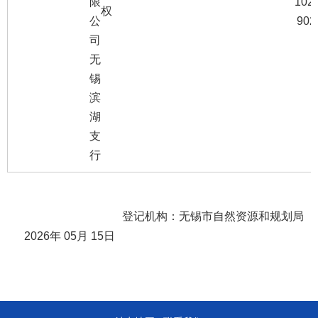
限
102-
权
公
902
司
无
锡
滨
湖
支
行
登记机构：无锡市自然资源和规划局
2026
年
05
月
15
日