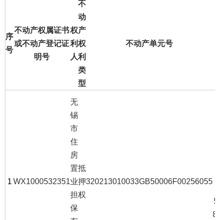
不
动
不动产权属证书
权
产
序
或不动产登记证
利
权
不动产单元号
号
明号
人
利
类
型
无
锡
市
住
房
置
抵
1
WX1000532351
业
押
320213010033GB50006F00256055
担
权
5
保
8