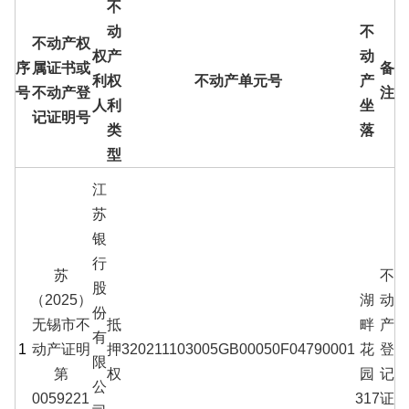
不
动
不
不动产权
权
产
动
序
属证书或
备
利
权
不动产单元号
产
号
不动产登
注
人
利
坐
记证明号
类
落
型
江
苏
银
行
苏
不
股
（2025）
湖
动
份
无锡市不
抵
畔
产
有
1
动产证明
押
320211103005GB00050F04790001
花
登
限
第
权
园
记
公
0059221
317
证