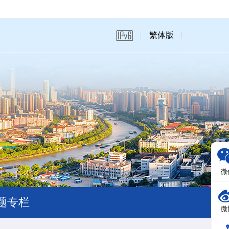
繁体版
微
题专栏
微