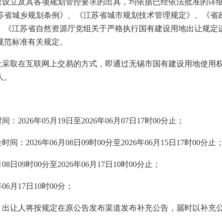
权设立及其各项规划管控要求的出具，均依据已经依法批准的详
苏省城乡规划条例》、《江苏省城市规划技术管理规定》、
《省
8号）、《江苏省自然资源厅党组关于严格执行国有建设用地出让规
术规范标准有关规定。
让采取在互联网上交易的方式，即通过
无锡市
国有建设用地使用
人。
时间：
2026
年
05
月
19
日至
2026
年
06
月
07
日
17
时
00
分止；
金时间：
2026
年
06
月
08
日
09
时
00
分至
2026
年
06
月
15
日
17
时
00
分
止
月
08
日
09
时
00
分至
2026
年
06
月
17
日
10
时
00
分
止
；
年
06
月
17
日
10
时
00
分
；
，出让人将按规定在原公告发布渠道发布补充公告，届时以补充