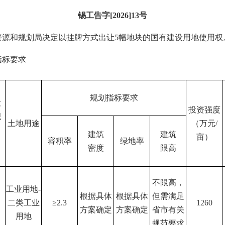
锡工告字
[2026]13号
资源和规划局决定以
挂牌
方式出让
5
幅地块的国有建设用地使用权
指标要求
规划指标要求
设
投资强度
积
土地用途
（万元
/
建筑
建筑
亩）
容积率
绿地率
密度
限高
不限高，
工业用地
-
根据具体
根据具体
但需满足
二类工业
≥2.3
1260
方案确定
方案确定
省市有关
用地
规范要求