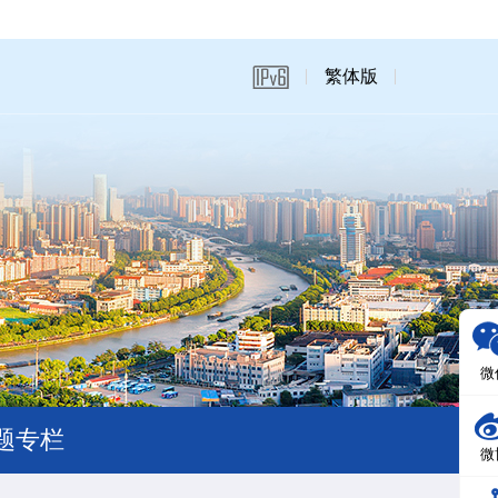
繁体版
微
题专栏
微