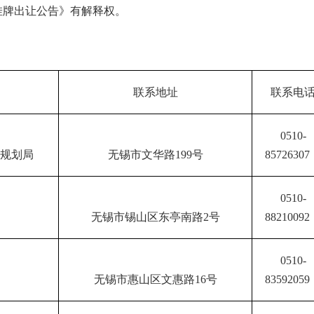
挂牌出让公告》有解释权。
联系地址
联系电
0510-
规划局
无锡市文华路
199
号
85726
307
0510-
无锡市锡山区东亭南路
2
号
88210092
0510-
无锡市惠山区文惠路
16
号
83592059