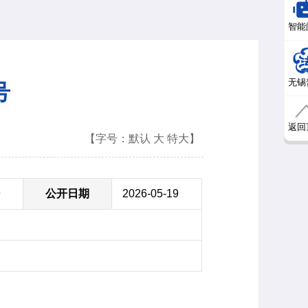
智能
无锡
号
返回
【字号：
默认
大
特大
】
9
公开日期
2026-05-19