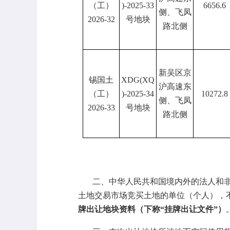
（工）
)-2025-33
6656.6
侧、飞凤
2026-32
号地块
路北侧
新吴区京
锡国土
XDG(XQ
沪高速东
（工）
)-2025-34
10272.8
侧、飞凤
2026-33
号地块
路北侧
二、中华人民共和国境内外的法人和
土地交易市场竞买土地的单位（个人），
牌出让地块资料（下称
“挂牌出让文件”）