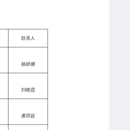
话
联系人
杨妍娜
刘晓霞
虞琪超