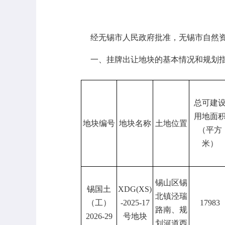
经无锡市人民政府批准，无锡市自然
一、
挂牌
出让地块的基本情况和规划
总可建
用地面
地块编号
地块名称
土地位置
（平方
米）
锡山区锡
锡国土
XDG(XS)
北镇泾瑞
（工）
-2025-17
17983
路南、规
2026-29
号地块
划河道西