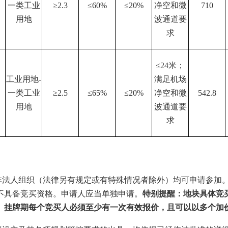
一类工业
≥2.3
≤60%
≤20%
净空和微
710
用地
波通道要
求
≤24米；
工业用地
-
满足机场
一类工业
≥2.5
≤65%
≤20%
净空和微
542.8
用地
波通道要
求
非法人组织（法律另有规定或有特殊情况者除外）均可申请参加
不具备竞买资格。申请人应当单独申请。
特别提醒：地块具体竞
。
挂牌期每个竞买人必须至少有一次有效报价，且可以以多个加