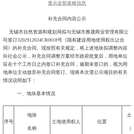
显示全部表格信息
补充合同内容公示
无锡市自然资源和规划局拟与
无锡市
雅晟商业管理
有限公
司
签
订
3202
91
202
4
CR00
18
号
《国有建设用地使用权
出让合
同》
的补充合同
。现按照有关规定，将上述地块拟调整内容
向社会公示
，
补充合同调整方案经市政府批复后，用地单位
应在十个工作日之内签订补充合同，逾期未签订的，视为用
地单位主动放弃补充合同签订
。现将本次需公示项目的有关
情况说明如下：
一、地块基本情况
地块
土
序号
土地使用权人
位置
名称
（