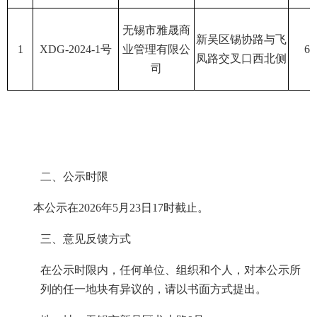
无锡
市
雅晟商
新吴区锡协路与飞
1
XDG-2024-1
号
业管理
有限公
6.
凤路交叉口西北侧
司
二、公示时限
本公示在202
6
年
5
月
23
日1
7
时截止。
三、意见反馈方式
在公示时限内，任何单位、组织和个人，对本公示所
列的任一地块有异议的，请以书面方式提出。