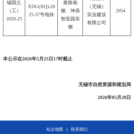
锡国土
泰路南
XDG(XQ)-20
（无锡）
（工）
侧、坤鼎
2954
25-37号地块
实业建设
2026-25
智造园东
有限公司
侧
本公示在
2026年
5
月
2
5
日
17时截止
无锡市自然资源和规划局
2026年05月20日
站点地图
|
联系我们