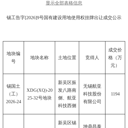
显示全部表格信息
锡工告字
[2026]9号
国有建设用地使用权挂牌出让成交公示
成交价
地块编
地块名称
土地位置
竞得人
格（万
号
元）
新吴区振
锡国土
无锡航亚
XDG(XQ)-20
发八路南
（工）
科技股份
1194
25-32号地块
侧、航亚
2026-24
有限公司
科技西侧
新吴区锡
坤鼎昌泰