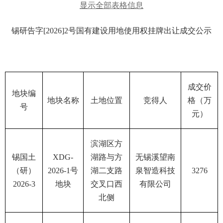
显示全部表格信息
锡研告字
[2026]2号
国有建设用地使用权挂牌出让成交公示
成交价
地块编
地块名称
土地位置
竞得人
格（万
号
元）
滨湖区方
锡国土
XDG-
湖路与方
无锡溪望南
（研）
2026-1号
湖二支路
泉智造科技
3276
2026-3
地块
交叉口西
有限公司
北侧