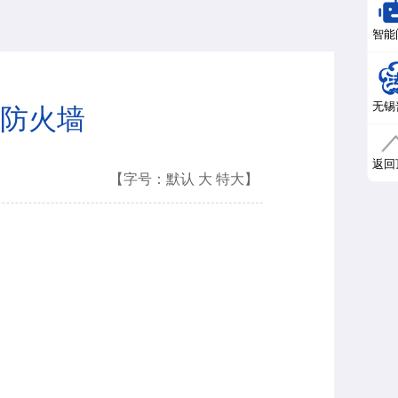
智能
无锡
防火墙
返回
【字号：
默认
大
特大
】