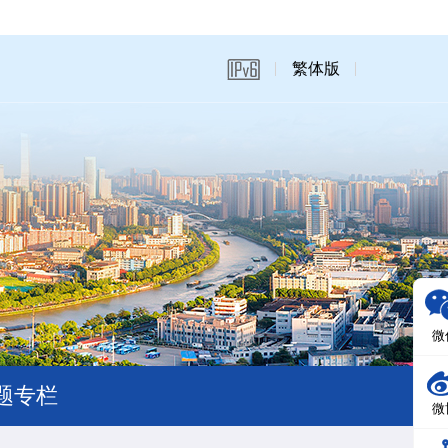
繁体版
微
题专栏
微