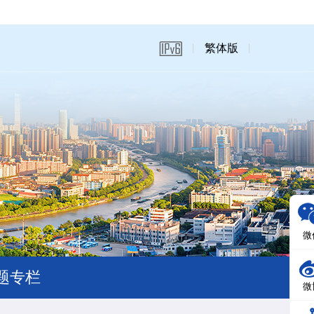
繁体版
微
题专栏
微