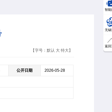
智能
无锡
号
返回
【字号：
默认
大
特大
】
8
公开日期
2026-05-28