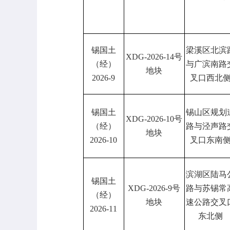
锡国土
梁溪区北滨
XDG-2026-14
号
（经）
与广滨南路
地块
2026-9
叉口西北
锡国土
锡山区规划
XDG-2026-10
号
（经）
路与泾声路
地块
2026-10
叉口东南
滨湖区陆马
锡国土
XDG-2026-9
号
路与苏锡常
（经）
地块
速公路交叉
2026-11
东北侧