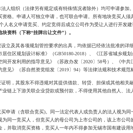
非法人组织（法律另有规定或有特殊情况者除外）均可申请参加
买资格。申请人可独立申请，也可联合申请。所有地块竞买人须
以个人名义申请竞买、约定竞得后成立公司作为受让人进行开发建
块资料（下称“挂牌出让文件”）。
权设立及其各项规划管控要求的出具，均依据已经依法批准的详
住区规划设计标准》（GB50180-2018）、《江苏省城乡
间开发利用的指导意见》（苏政办发〔2020〕58号）、《中
意见》（苏自然资党组发〔2019〕94）等法律法规和技术规
应证明，其股东不得违规对其提供借款、转贷、担保或其他相关
产业链上下游关联企业贷款或预付款，不得使用其他自然人、法
竞买申请（含联合竞买)。同一法定代表人或负责人的法人视为同
视为同一竞买人，但竞买人的母公司为上市公司的，该上市公司
金，并取消竞买资格，竞买人一年内不得参加无锡市国有建设用