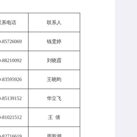
联系电话
联系人
0-85726069
钱雯婷
0-88210092
刘晓霞
0-83595926
王晓昀
0-85139152
华立飞
0-81021512
王 倩
0-82716619
周新潮