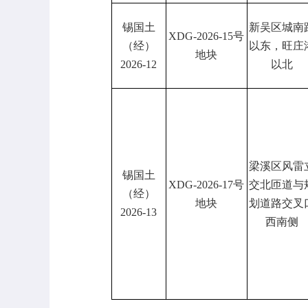
锡国土
新吴区城南
XDG-2026-15
号
（经）
以东，旺庄
地块
2026-12
以北
梁溪区风雷
锡国土
XDG-2026-17
号
交北匝道与
（经）
地块
划道路交叉
2026-13
西南侧