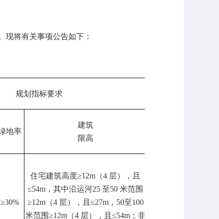
。现将有关事项公告如下：
规划指标要求
土地出让
供地
金出让起
条件
始总价
建筑
绿地率
（万元）
限高
住宅建筑高度≥12m（4 层），且
≤54m，其中沿运河25 至50 米范围
≥30%
≥12m（4 层），且≤27m，50至100
净地
124990
米范围≥12m（4 层），且≤54m；非