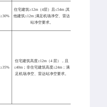
住宅建筑≥12m（4层）且≤54m ;其
≥30%
他建筑≤12m ;满足机场净空、雷达
净地
71227
站净空要求。
住宅建筑高度≥12m（4 层），且
≥35%
≤40m；非住宅建筑高度≤24m；满
净地
14864
足机场净空、雷达站净空要求。