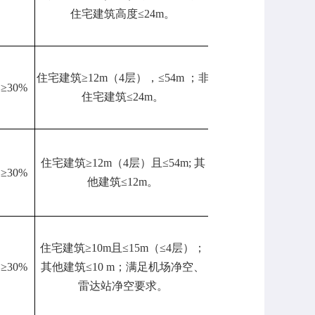
住宅建筑高度≤24m。
住宅建筑≥12m（4层），≤54m ；非
≥30%
净地
92401
住宅建筑≤24m。
住宅建筑≥12m（4层）且≤54m; 其
≥30%
净地
21072
他建筑≤12m。
住宅建筑≥10m且≤15m（≤4层）；
≥30%
其他建筑≤10 m；满足机场净空、
净地
31178
雷达站净空要求。