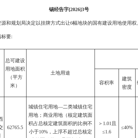
锡经告字[2026]3号
资源和规划局决定以挂牌方式出让6幅地块的国有建设用地使用权
标要:
总可建设
用地面积
土地用途
（平方
建筑
容积率
米）
密度
城镇住宅用地—二类城镇住宅
用地；商业用地（核定建筑面
西
积占总核定建筑面积的比例不
＞1.01且
交
62765.5
≤40%
小于10%，上浮不超过总核定
≤1.6
侧