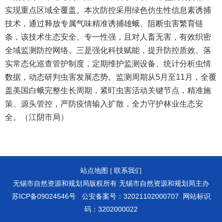
实现重点区域全覆盖。本次防控采用绿色仿生性信息素诱捕
技术，通过释放专属气味精准诱捕雄蛾、阻断虫害繁育链
条，该技术生态安全、专一性强，且对人畜无害，有效织密
全域监测防控网络。三是强化科技赋能，提升防控质效。落
实常态化巡查管护制度，定期维护监测设备、统计分析虫情
数据，动态研判虫害发展态势。监测周期从5月至11月，全覆
盖美国白蛾完整生长周期，紧盯虫害活动关键节点，精准施
策、源头管控，严防疫情输入扩散，全力守护林业生态安
全。（江阴市局）
站点地图
|
联系我们
无锡市自然资源和规划局版权所有 无锡市自然资源和规划局主办
苏ICP备09024546号
公安备案号：32021102000707
网站标识
码：3202000022