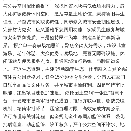
与公共空间配比前提下，深挖闲置地块与低效场地潜力，最
大化扩容健身休闲空间，激活存量土地价值。秉持新旧共生
理念，严控城市风貌协调性，同步嵌入城市安全韧性建设，
完善防灾减灾、应急避难平急两用功能，实现民生服务与城
市安全双向提质。三是坚持民生为本，构建全龄共享新场
景。 摒弃单一赛事场地思维，聚焦全龄友好需求，增设儿童
游乐、老年休憩、大众健身专属场地，完善无障碍设施、休
闲驿站及便民服务点位。贯通区域慢行系统，串联周边绿
地、河道生态资源，构建“运动融于生态、休闲融入自然”的城
市体育公园新格局，健全15分钟体育生活圈，让市民在家门
口乐享高品质文体服务，共享城市更新红利。四是坚持审批
赋能，跑出项目建设加速度。 依托国土空间“一张图”智慧平
台，开设城市更新审批绿色通道，推行并联审批、容缺受理
机制，精简审批环节、压缩办理时限，高效完成方案公示、
许可办理等关键流程。健全规划全生命周期监管体系，强化
批后巡查、动态监管、竣工核实，严守公共空间不缩水、地