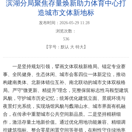
滨湖分局聚焦存量焕新助力体育中心打
造城市文体新地标
发布时间：2026-05-29 11:28
浏览次数：
536
【字号：
默认
大
特大
】
一是坚持规划引领，擘画文体双核新格局。锚定专业赛
事、全民健身、生态休闲、城市会客四位一体新定位，推动
构建南奥体、北新体错位互补、南北联动的城市文体双核格
局。严守“微更新、精提升”理念，完整保留标志性马鞍型建筑
风貌，守护城市历史记忆；统筹优化建筑立面、景观环境与
夜景灯光系统，实现场馆风貌与蠡湖山水、城市界面有机融
合，在传承中重塑城市公共空间新品质。二是坚持精耕细
作，激活存量土地新价值。通过优化用地功能兼容、精细调
控建筑指标、整合零星闲置空间等举措，在刚性守住绿地率