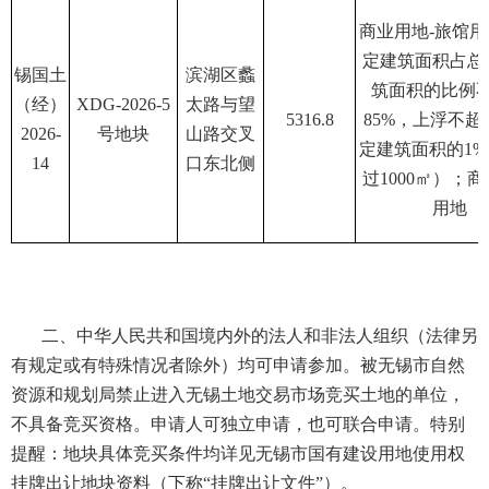
商业用地-旅馆
定建筑面积占总
锡国土
滨湖区蠡
筑面积的比例
（经）
XDG-2026-5
太路与望
5316.8
85%，上浮不超
2026-
号地块
山路交叉
定建筑面积的1
14
口东北侧
过1000㎡）；
用地
二、中华人民共和国境内外的法人和非法人组织（法律另
有规定或有特殊情况者除外）均可申请参加。被无锡市自然
资源和规划局禁止进入无锡土地交易市场竞买土地的单位，
不具备竞买资格。申请人可独立申请，也可联合申请。特别
提醒：地块具体竞买条件均详见无锡市国有建设用地使用权
挂牌出让地块资料（下称“挂牌出让文件”）。