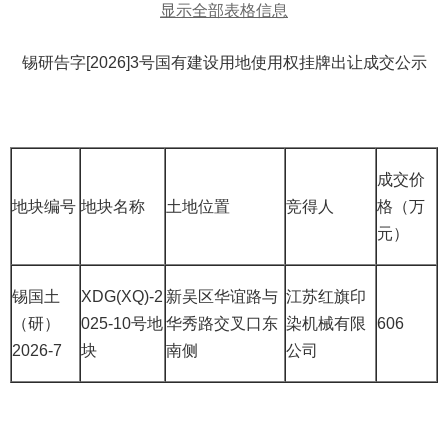
显示全部表格信息
锡研告字[2026]3号国有建设用地使用权挂牌出让成交公示
成交价
地块编号
地块名称
土地位置
竞得人
格（万
元）
锡国土
XDG(XQ)-2
新吴区华谊路与
江苏红旗印
（研）
025-10号地
华秀路交叉口东
染机械有限
606
2026-7
块
南侧
公司