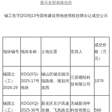
显示全部表格信息
锡工告字[2026]13号国有建设用地使用权挂牌出让成交公示
成交价
地块编号
地块名称
土地位置
竞得人
格（万
元）
锡国土
XDG(XS)-
锡山区锡北镇泾
江苏嗯哇科
（工）
2025-17号
瑞路南、规划河
1079
技有限公司
2026-29
地块
道西
锡国土
XDG(XQ)-
新吴区京沪高速
无锡新润申
（工）
2025-30号
东侧、飞凤路北
科技有限公
566