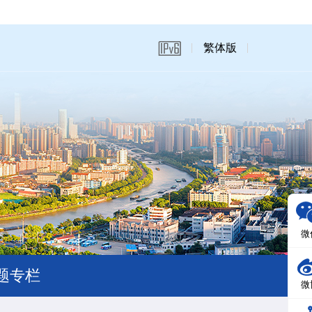
繁体版
微
题专栏
微