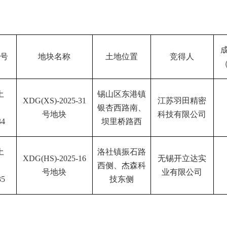
号
地块名称
土地位置
竞得人
土
锡山区东港镇
XDG(XS)-2025-31
江苏羽田精密
）
银杏西路南、
号地块
科技有限公司
34
坝里桥路西
土
洛社镇振石路
XDG(HS)-2025-16
无锡开立达实
）
西侧、杰森科
号地块
业有限公司
35
技东侧