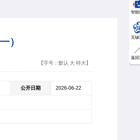
智能
无锡
（一）
返回
【字号：
默认
大
特大
】
2
公开日期
2026-06-22
）