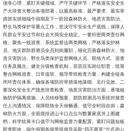
侥幸心理，紧盯关键领域、严守关键环节，严格落实安全生
产大排查大整治各项部署，以最高标准、最严要求、最实举
措抓实抓细端午假期及下一阶段森林防火、地质灾害防治、
野生鸟类保护等重点工作，坚决守牢安全生产底线，保障人
民群众平安过节和社会大局安全稳定。一要织密两类责任网
格。聚焦一线巡查、系统监督这两类网格，严格落实护林
员、地灾群防群测员全员到岗履职，细化完善森林防火、地
质灾害防治、野生鸟类保护监督网格人员、联络方式、巡查
任务及频次。健全分级检查机制，层层压实岗位职责，统筹
整合网格巡查、日常值班、领导带班检查力量，构建全链条
闭环责任体系，确保各项防控举措落地落细、见行见效。二
要深化安全生产隐患排查检查。地质灾害防治方面，逐项核
验防护隔离措施、人员转移预案、群防群测员与系统对接责
任人沟通情况，保障联络全天候畅通、值守全时段在岗；森
林防火方面，全面摸排进山卡口点位与数量家底并上图建
档，科学统筹卡口值守与网格监督力量配置。紧盯问题短板
即查即改，端午假期各级带班领导采取“四不两直”方式进山