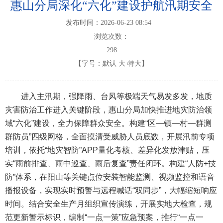
惠山分局深化“六化”建设护航汛期安全
发布时间：2026-06-23 08:54
浏览次数：
298
【字号：
默认
大
特大
】
进入主汛期，强降雨、台风等极端天气易发多发，地质
灾害防治工作进入关键阶段，惠山分局加快推进地灾防治领
域“六化”建设，全力保障群众安全。构建“区—镇—村—群测
群防员”四级网格，全面摸清受威胁人员底数，开展汛前专项
培训，依托“地灾智防”APP量化考核、差异化发放津贴，压
实“雨前排查、雨中巡查、雨后复查”责任闭环。构建“人防+技
防”体系，在阳山等关键点位安装智能监测、视频监控和语音
播报设备，实现实时预警与远程喊话“双同步”，大幅缩短响应
时间。结合安全生产月组织宣传演练，开展实地大检查，规
范更新警示标识，编制“一点一策”应急预案，推行“一点一