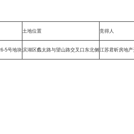
土地位置
竞得人
26-5号地块
滨湖区蠡太路与望山路交叉口东北侧
江苏君昕房地产