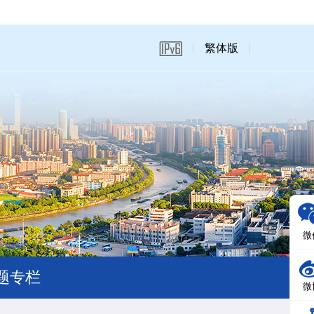
繁体版
微
题专栏
微