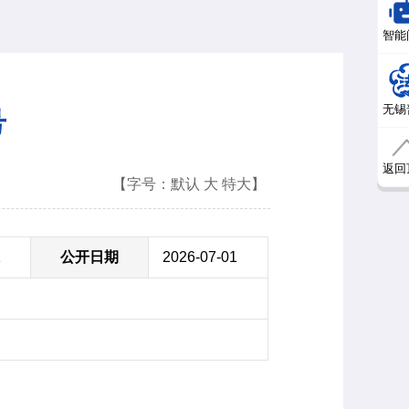
智能
无锡
号
返回
【字号：
默认
大
特大
】
1
公开日期
2026-07-01