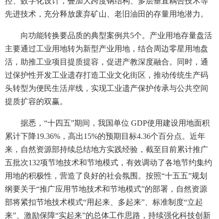
控、数字化设计，叠加大跨度钢结构、多层垂直耦合技术等
先进技术，充分释放废弃矿山、老旧油田的存量用地潜力。
向功能转换要品质的典型案例共5个。产业用地存量盘活
主要通过工业用地转为新型产业用地，结合周边零星用地盘
活，助推工业项目提质提容，促进产教深度融合。同时，通
过保护性开发工业遗存打造工业文化街区，推动传统生产码
头转型为便民生活岸线，实现工业遗产保护传承与公共空间
提质扩容的双赢。
据悉，“十四五”期间，我国单位 GDP使用建设用地面积
累计下降19.36%，高出15%的预期目标4.36个百分点。近年
来，自然资源部持续总结地方实践经验，截至目前累计推广
五批次132项节地技术和节地模式，有效调动了各地节约集约
用地的积极性，营造了良好的社会氛围。按照“十五五”规划
纲要关于“推广应用节地技术和节地模式”的部署，自然资源
部将紧扣节地技术模式“用起来、多起来”、标准制度“立起
来”、激励保障“实起来”的总体工作思路，持续强化科技创新