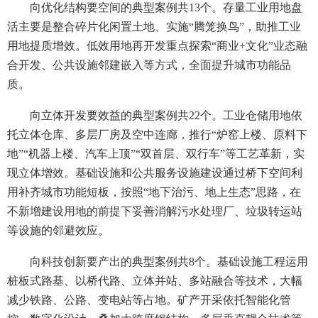
向优化结构要空间的典型案例共13个。存量工业用地盘
活主要是整合碎片化闲置土地、实施“腾笼换鸟”，助推工业
用地提质增效。低效用地再开发重点探索“商业+文化”业态融
合开发、公共设施邻建嵌入等方式，全面提升城市功能品
质。
向立体开发要效益的典型案例共22个。工业仓储用地依
托立体仓库、多层厂房及空中连廊，推行“炉窑上楼、原料下
地”“机器上楼、汽车上顶”“双首层、双行车”等工艺革新，实
现立体增效。基础设施和公共服务设施建设通过桥下空间利
用补齐城市功能短板，按照“地下治污、地上生态”思路，在
不新增建设用地的前提下妥善消解污水处理厂、垃圾转运站
等设施的邻避效应。
向科技创新要产出的典型案例共8个。基础设施工程运用
桩板式路基、以桥代路、立体并站、多站融合等技术，大幅
减少铁路、公路、变电站等占地。矿产开采依托智能化管