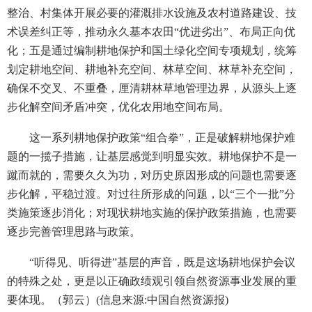
整治、村集体开展必要的灌溉排水设施及农村道路建设、技
术误差纠正等，推动永久基本农田“优进劣出”、布局正向优
化；五是通过编制耕地保护和国土绿化空间专项规划，统筹
划定耕地空间、耕地补充空间、林草空间、林草补充空间，
确保不交叉、不重叠，厘清耕林草地管理边界，从源头上逐
步化解空间矛盾冲突，优化农用地空间布局。
这一系列耕地保护政策“组合拳”，正是破解耕地保护难
题的一揽子措施，让基层感觉到明显实效。耕地保护不是一
蹴而就的，需要久久为功，对历史原因形成的问题也需要逐
步化解，平稳过渡。对过往所形成的问题，以“三个一批”分
类施策逐步消化；对现状耕地实施的保护政策措施，也需要
逐步完善管理思路与政策。
“听得见、听得进”基层的声音，既是这场耕地保护会议
的特殊之处，更是以正确政绩观引领自然资源事业发展的重
要体现。（郭云）(信息来源:中国自然资源报)