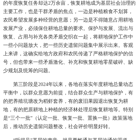
的年度恢复任务却达2万余亩，恢复耕地成为基层社会治理的
主要工作，也是干群矛盾的焦点，一边是种植粮食不划算，
农民希望发展多种经营的意愿；另一边是不得随意占用耕地
发展产业，必须保住耕地总量的要求。保护与发展、流出与
恢复、占用与补充各类矛盾交织在一起，将耕地保护工作中
一些小问题放大，把一些历史遗留问题集中展示出来。客观
上来讲，这确实给地方政府和农民传递了严格耕地保护的信
号，但也带来一些矛盾激化、补充和恢复耕地零星破碎、缺
少规划及统筹的问题。
第三阶段是2024年以来，各地在落实年度耕地总量动态
平衡中，以群众意愿为前提，结合群众生产与耕地保护，有
的把养殖坑塘改为稻虾套养，有的废旧果园退出恢复为耕
地，有的把原耕地上种植的经济林处理后恢复耕地等。特别
是“三个一批”（认定一批、恢复一批、置换一批）政策落地
后，推动历史遗留问题整改，社会评价明显好转。