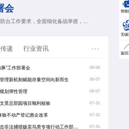
署会
智能
防台工作要求，全面细化备战举措，...
无锡
声传递
行业资讯
返回
08-06
海豚”工作部署会
08-07
管理新机制赋能存量空间向新而生
08-07
规划弹性管理
07-31
文景总部园项目顺利核验
07-31
距离体验不动产登记惠企改革
07-31
全市保护鸟类活动和打击非法捕猎贩卖鸟类专项行动工作部署会召开