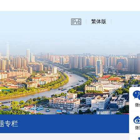
繁体版
微
题专栏
微