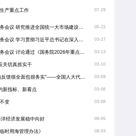
07-29
生产重点工作
击非法捕猎贩卖鸟类专项行动工作部署会召开
无
05-22
李强主持召开国务院常务会议 研究推进全国统一大市场建设有关工作等
03-27
李强主持召开国务院常务会议 学习贯彻习近平总书记在深入推进雄安新区高质量建设和发展座谈会上的重要讲话精神
03-13
李强主持召开国务院常务会议 讨论通过《国务院2026年重点工作分工方案》等
03-10
回应关切真抓实干
03-09
听民意 汇民智 | “今天的反馈很全面也很务实”——全国人大代表张雨霏与国家体育总局工作人员面对面
03-08
案的新指标、新看点
03-08
不变
08-05
年海洋经济发展稳中向好
08-03
临时用海管理办法》